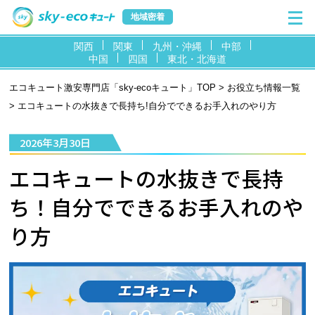
地域密着
関西
関東
九州・沖縄
中部
中国
四国
東北・北海道
エコキュート激安専門店「sky-ecoキュート」TOP
>
お役立ち情報一覧
> エコキュートの水抜きで長持ち!自分でできるお手入れのやり方
2026年3月30日
エコキュートの水抜きで長持
ち！自分でできるお手入れのや
り方