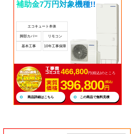
補助金7万円対象機種!!
エコキュート本体
脚部カバー
リモコン
基本工事
10年工事保障
466,800
円(税込)のところ
396,800
(税込)
円
商品詳細はこちら
この商品で無料見積