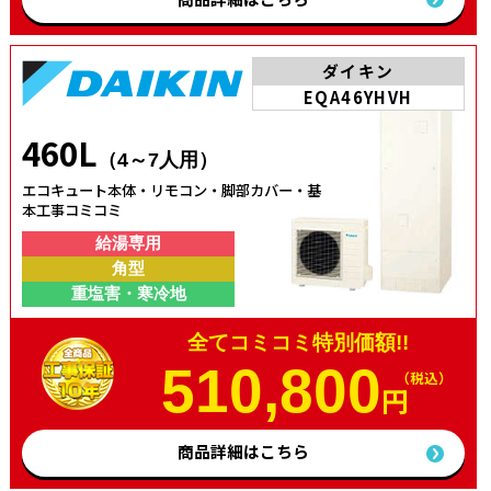
ダイキン
EQA46YHVH
460L
（4～7人用）
エコキュート本体・リモコン・脚部カバー・基
本工事コミコミ
給湯専用
角型
重塩害・寒冷地
全てコミコミ特別価額!!
510,800
（税込）
円
商品詳細はこちら