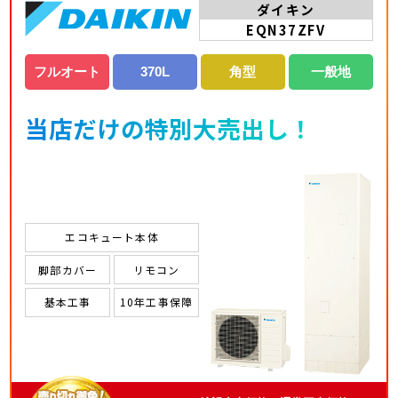
ダイキン
EQN37ZFV
フルオート
370L
角型
一般地
当店だけの特別大売出し！
エコキュート本体
脚部カバー
リモコン
基本工事
10年工事保障