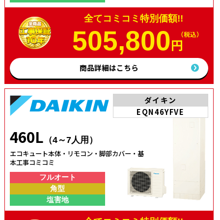
全てコミコミ特別価額!!
505,800
（税込）
円
商品詳細はこちら
ダイキン
EQN46YFVE
460L
（4～7人用）
エコキュート本体・リモコン・脚部カバー・基
本工事コミコミ
フルオート
角型
塩害地