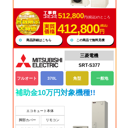
512,800
円(税込)のところ
412,800
(税込)
円
商品詳細はこちら
この商品で無料見積
三菱電機
SRT-S377
フルオート
370L
角型
一般地
補助金10万円対象機種!!
エコキュート本体
脚部カバー
リモコン