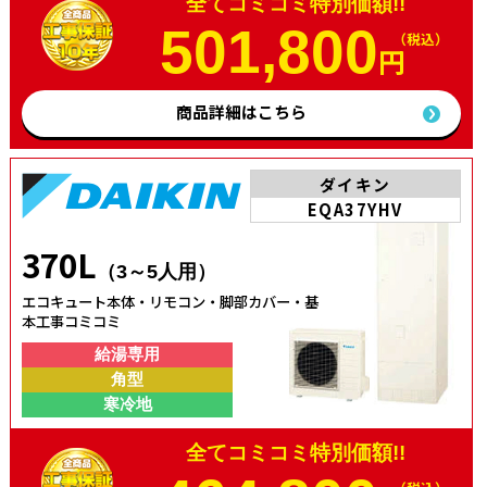
全てコミコミ特別価額!!
501,800
（税込）
円
商品詳細はこちら
ダイキン
EQA37YHV
370L
（3～5人用）
エコキュート本体・リモコン・脚部カバー・基
本工事コミコミ
給湯専用
角型
寒冷地
全てコミコミ特別価額!!