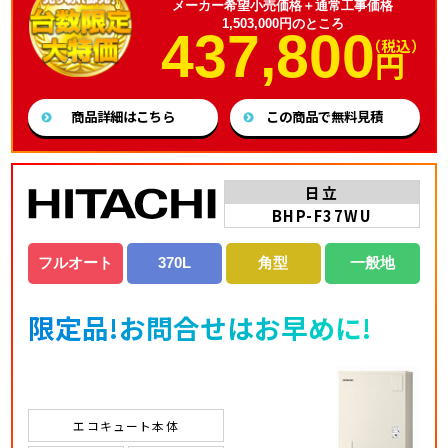
メーカー希望小売価格＋通常工事価格
1,503,000円のところ
437,800
（税込）
円
商品詳細はこちら
この商品で無料見積
日立
BHP-F37WU
フルオート
370L
角型
一般地
限定品!お問合せはお早めに!
エコキュート本体