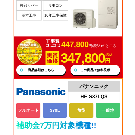
脚部カバー
リモコン
基本工事
10年工事保障
447,800
円(税込)のところ
347,800
(税込)
円
商品詳細はこちら
この商品で無料見積
パナソニック
HE-S37LQS
フルオート
370L
角型
一般地
補助金7万円対象機種!!