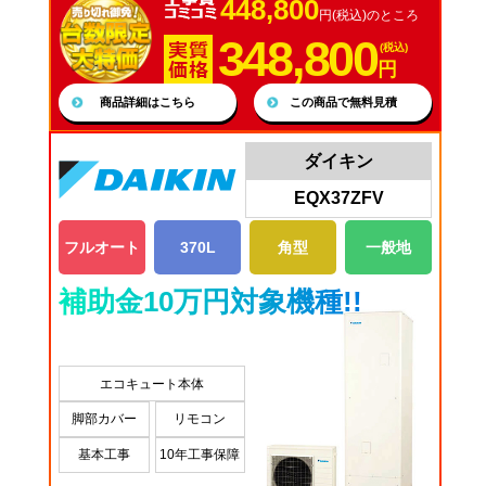
448,800
円(税込)のところ
348,800
(税込)
円
商品詳細はこちら
この商品で無料見積
ダイキン
EQX37ZFV
フルオート
370L
角型
一般地
補助金10万円対象機種!!
エコキュート本体
脚部カバー
リモコン
基本工事
10年工事保障