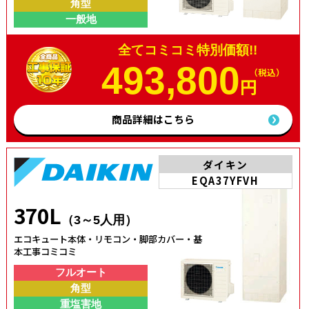
角型
一般地
全てコミコミ特別価額!!
493,800
（税込）
円
商品詳細はこちら
ダイキン
EQA37YFVH
370L
（3～5人用）
エコキュート本体・リモコン・脚部カバー・基
本工事コミコミ
フルオート
角型
重塩害地