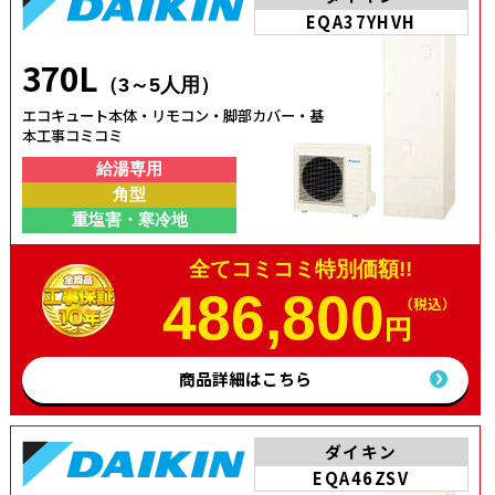
EQA37YHVH
370L
（3～5人用）
エコキュート本体・リモコン・脚部カバー・基
本工事コミコミ
給湯専用
角型
重塩害・寒冷地
全てコミコミ特別価額!!
486,800
（税込）
円
商品詳細はこちら
ダイキン
EQA46ZSV