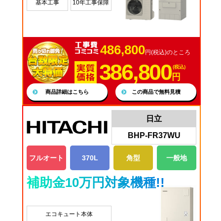
基本工事
10年工事保障
486,800
円(税込)のところ
386,800
(税込)
円
商品詳細はこちら
この商品で無料見積
日立
BHP-FR37WU
フルオート
370L
角型
一般地
補助金10万円対象機種!!
エコキュート本体