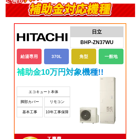
日立
BHP-ZN37WU
給湯専用
370L
角型
一般地
補助金10万円対象機種!!
エコキュート本体
脚部カバー
リモコン
基本工事
10年工事保障