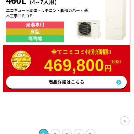
460L
（4～7人用）
エコキュート本体・リモコン・脚部カバー・基
本工事コミコミ
給湯専用
角型
塩害地
全てコミコミ特別価額!!
469,800
（税込）
円
商品詳細はこちら
>