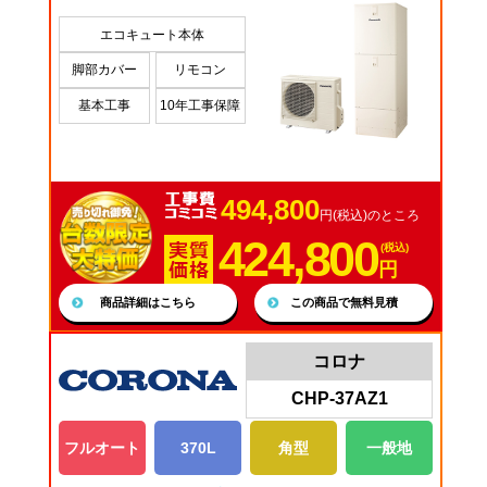
エコキュート本体
脚部カバー
リモコン
基本工事
10年工事保障
494,800
円(税込)のところ
424,800
(税込)
円
商品詳細はこちら
この商品で無料見積
コロナ
CHP-37AZ1
フルオート
370L
角型
一般地