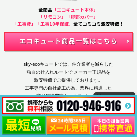
全商品
「エコキュート本体」
「リモコン」「脚部カバー」
「工事費」「工事10年保証」
全てコミコミ激安特価！
エコキュート商品一覧はこちら
sky-ecoキュートでは、仲介業者を減らした
独自の仕入れルートで
メーカー正規品を
激安特価でご提供しております。
工事専門の自社施工の為、業界に精通した
商品知識豊富なエキスパートが
丁寧に対応させていただきます。
オール電化のトータルコストを安くするなら、
sky-ecoキュートにぜひお問い合せ下さい！