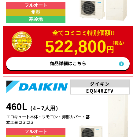
フルオート
角型
寒冷地
全てコミコミ特別価額!!
522,800
（税込）
円
商品詳細はこちら
ダイキン
EQN46ZFV
460L
（4～7人用）
エコキュート本体・リモコン・脚部カバー・基
本工事コミコミ
フルオート