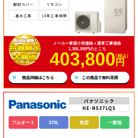
脚部カバー
リモコン
基本工事
10年工事保障
メーカー希望小売価格＋通常工事価格
1,308,300円のところ
403,800
（税込）
円
商品詳細はこちら
この商品で無料見積
パナソニック
HE-NS37LQS
フルオート
370L
角型
一般地