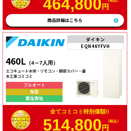
464,800
（税込）
円
商品詳細はこちら
ダイキン
EQN46YFVH
460L
（4～7人用）
エコキュート本体・リモコン・脚部カバー・基
本工事コミコミ
フルオート
角型
重塩害地
全てコミコミ特別価額!!
514,800
（税込）
円