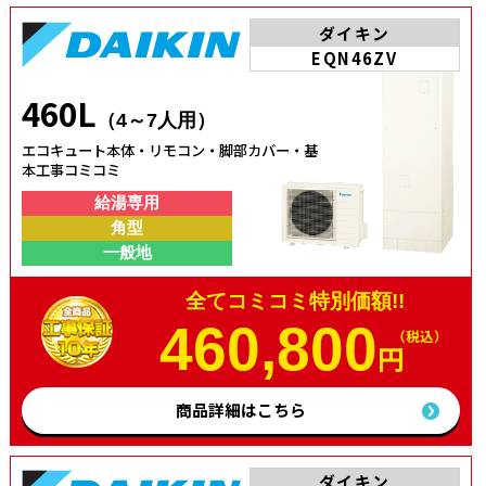
ダイキン
EQN46ZV
460L
（4～7人用）
エコキュート本体・リモコン・脚部カバー・基
本工事コミコミ
給湯専用
角型
一般地
全てコミコミ特別価額!!
460,800
（税込）
円
商品詳細はこちら
ダイキン