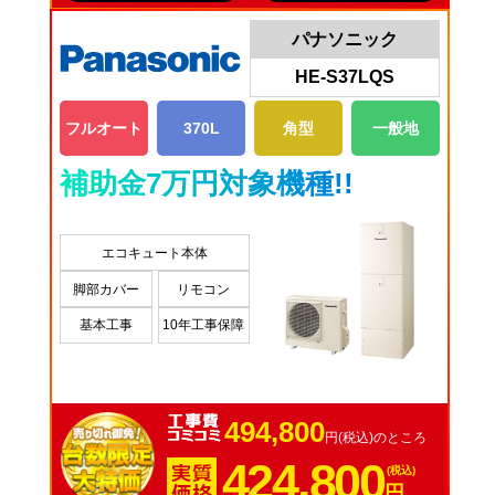
パナソニック
HE-S37LQS
フルオート
370L
角型
一般地
補助金7万円対象機種!!
エコキュート本体
脚部カバー
リモコン
基本工事
10年工事保障
494,800
円(税込)のところ
424,800
(税込)
円