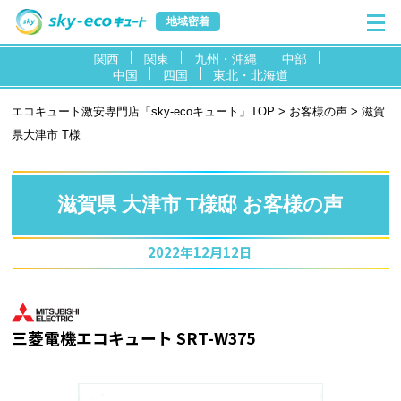
地域密着
関西
関東
九州・沖縄
中部
中国
四国
東北・北海道
エコキュート激安専門店「sky-ecoキュート」TOP
>
お客様の声
> 滋賀
県大津市 T様
滋賀県 大津市 T様邸 お客様の声
2022年12月12日
三菱電機エコキュート SRT-W375