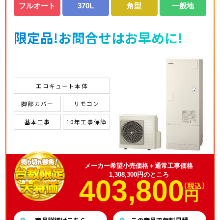
フルオート
370L
角型
一般地
限定品!お問合せはお早めに!
エコキュート本体
脚部カバー
リモコン
基本工事
10年工事保障
メーカー希望小売価格＋通常工事価格
1,308,300円のところ
403,800
（税込）
円