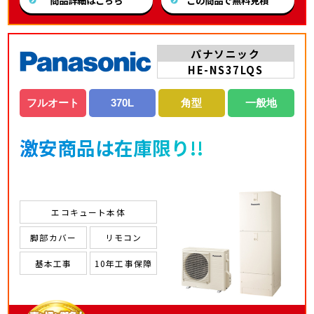
商品詳細はこちら
この商品で無料見積
パナソニック
HE-NS37LQS
フルオート
370L
角型
一般地
激安商品は在庫限り!!
エコキュート本体
脚部カバー
リモコン
基本工事
10年工事保障