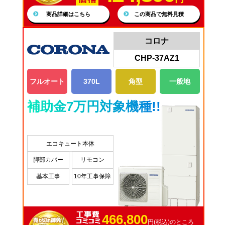
商品詳細はこちら
この商品で無料見積
コロナ
CHP-37AZ1
フルオート
370L
角型
一般地
補助金7万円対象機種!!
エコキュート本体
脚部カバー
リモコン
基本工事
10年工事保障
466,800
円(税込)のところ