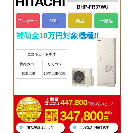
BHP-FR37WU
フルオート
370L
角型
一般地
補助金10万円対象機種!!
エコキュート本体
脚部カバー
リモコン
基本工事
10年工事保障
447,800
円(税込)のところ
347,800
(税込)
円
商品詳細はこちら
この商品で無料見積