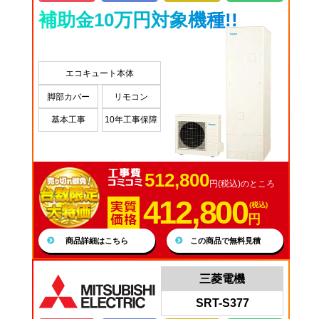
補助金10万円対象機種!!
エコキュート本体
脚部カバー
リモコン
基本工事
10年工事保障
512,800
円(税込)のところ
412,800
(税込)
円
商品詳細はこちら
この商品で無料見積
三菱電機
SRT-S377