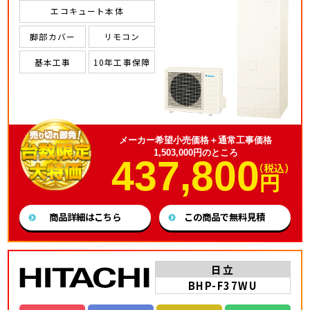
エコキュート本体
脚部カバー
リモコン
基本工事
10年工事保障
メーカー希望小売価格＋通常工事価格
1,503,000円のところ
437,800
（税込）
円
商品詳細はこちら
この商品で無料見積
日立
BHP-F37WU