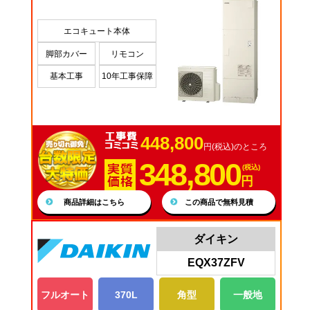
エコキュート本体
脚部カバー
リモコン
基本工事
10年工事保障
448,800
円(税込)のところ
348,800
(税込)
円
商品詳細はこちら
この商品で無料見積
ダイキン
EQX37ZFV
フルオート
370L
角型
一般地