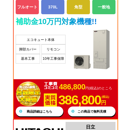
フルオート
370L
角型
一般地
補助金10万円対象機種!!
エコキュート本体
脚部カバー
リモコン
基本工事
10年工事保障
486,800
円(税込)のところ
386,800
(税込)
円
商品詳細はこちら
この商品で無料見積
日立