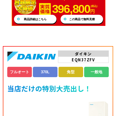
396,800
(税込)
円
商品詳細はこちら
この商品で無料見積
ダイキン
EQN37ZFV
フルオート
370L
角型
一般地
当店だけの特別大売出し！