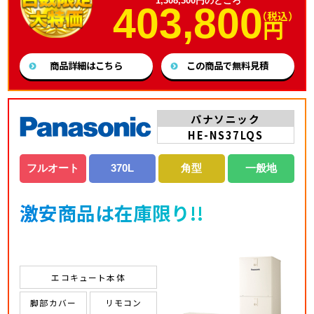
1,308,300円のところ
403,800
（税込）
円
商品詳細はこちら
この商品で無料見積
パナソニック
HE-NS37LQS
フルオート
370L
角型
一般地
激安商品は在庫限り!!
エコキュート本体
脚部カバー
リモコン