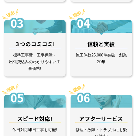
03
04
３つのコミコミ!
信頼と実績
標準工事費・工事保障・
施工件数25,000件突破・創業
出張費込みのわかりやすい工
20年
事価格!
05
06
スピード対応!
アフターサービス
休日対応即日工事も可能!
修理・故障・トラブルにも緊