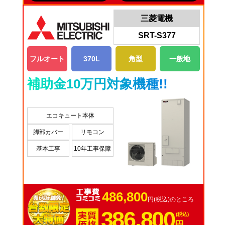
三菱電機
SRT-S377
フルオート
370L
角型
一般地
補助金10万円対象機種!!
エコキュート本体
脚部カバー
リモコン
基本工事
10年工事保障
486,800
円(税込)のところ
386,800
(税込)
円