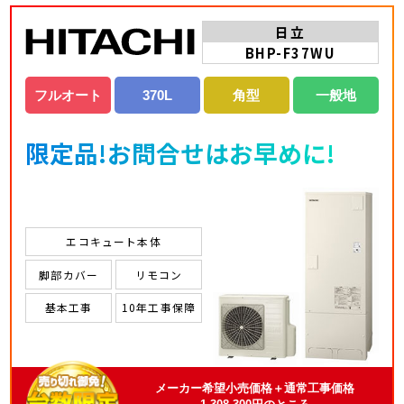
日立
BHP-F37WU
フルオート
370L
角型
一般地
限定品!お問合せはお早めに!
エコキュート本体
脚部カバー
リモコン
基本工事
10年工事保障
メーカー希望小売価格＋通常工事価格