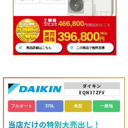
466,800
円(税込)のところ
396,800
(税込)
円
商品詳細はこちら
この商品で無料見積
ダイキン
EQN37ZFV
フルオート
370L
角型
一般地
当店だけの特別大売出し！