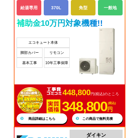
給湯専用
370L
角型
一般地
補助金10万円対象機種!!
エコキュート本体
脚部カバー
リモコン
基本工事
10年工事保障
448,800
円(税込)のところ
348,800
(税込)
円
商品詳細はこちら
この商品で無料見積
ダイキン