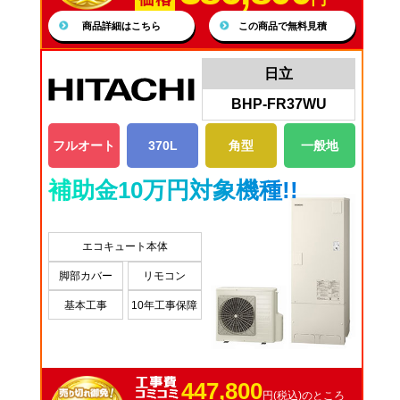
商品詳細はこちら
この商品で無料見積
日立
BHP-FR37WU
フルオート
370L
角型
一般地
補助金10万円対象機種!!
エコキュート本体
脚部カバー
リモコン
基本工事
10年工事保障
447,800
円(税込)のところ