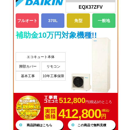
EQX37ZFV
フルオート
370L
角型
一般地
補助金10万円対象機種!!
エコキュート本体
脚部カバー
リモコン
基本工事
10年工事保障
512,800
円(税込)のところ
412,800
(税込)
円
商品詳細はこちら
この商品で無料見積