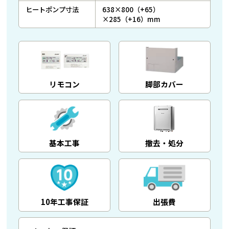
ヒートポンプ寸法
638×800（+65）
×285（+16）mm
リモコン
脚部カバー
基本工事
撤去・処分
10年工事保証
出張費