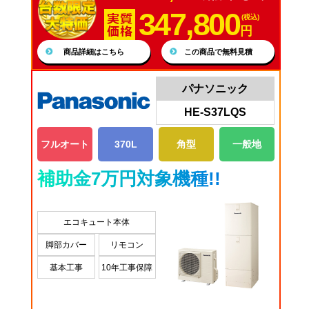
347,800
(税込)
円
商品詳細はこちら
この商品で無料見積
パナソニック
HE-S37LQS
フルオート
370L
角型
一般地
補助金7万円対象機種!!
エコキュート本体
脚部カバー
リモコン
基本工事
10年工事保障