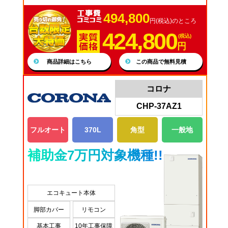
494,800
円(税込)のところ
424,800
(税込)
円
商品詳細はこちら
この商品で無料見積
コロナ
CHP-37AZ1
フルオート
370L
角型
一般地
補助金7万円対象機種!!
エコキュート本体
脚部カバー
リモコン
基本工事
10年工事保障