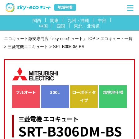
地域密着
関西
関東
九州・沖縄
中部
中国
四国
東北・北海道
エコキュート激安専門店「sky-ecoキュート」TOP
>
エコキュート一覧
>
三菱電機エコキュート
> SRT-B306DM-BS
フルオート
300L
ローボディタ
塩害地仕様
イプ
三菱電機 エコキュート
SRT-B306DM-BS