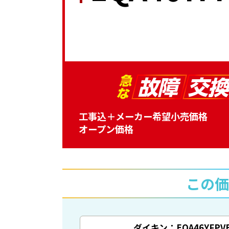
工事込＋メーカー希望小売価格
オープン価格
この価
ダイキン：EQA46YFPV