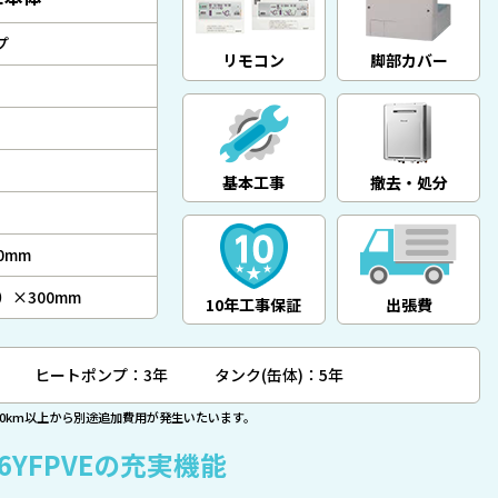
プ
リモコン
脚部カバー
基本工事
撤去・処分
0mm
4）×300mm
10年工事保証
出張費
ヒートポンプ：3年
タンク(缶体)：5年
00km以上から別途追加費用が発生いたいます。
46YFPVEの充実機能