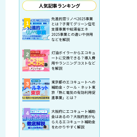
人気記事ランキング
先進的窓リノベ2025事業
1
とは？子育てグリーン住宅
支援事業や給湯省エネ
2025事業との違いや併用
などを解説
灯油ボイラーからエコキュ
2
ートに交換できる？導入費
用やランニングコストなど
を解説
東京都のエコキュートへの
3
補助金・クール・ネット東
京「熱と電気の有効利用促
進事業」とは？
大阪府にエコキュート補助
4
金はあるの？大阪府民がも
らえるエコキュート補助金
をわかりやすく解説