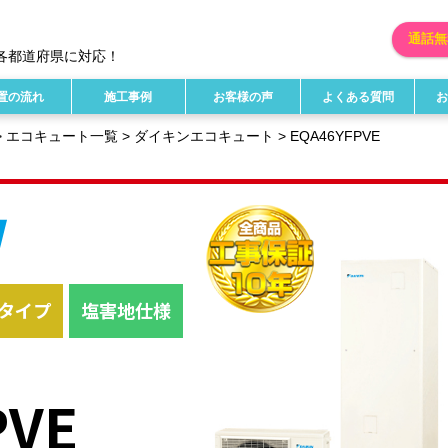
通話無
各都道府県に対応！
置の流れ
施工事例
お客様の声
よくある質問
>
エコキュート一覧
>
ダイキンエコキュート
> EQA46YFPVE
タイプ
塩害地仕様
PVE