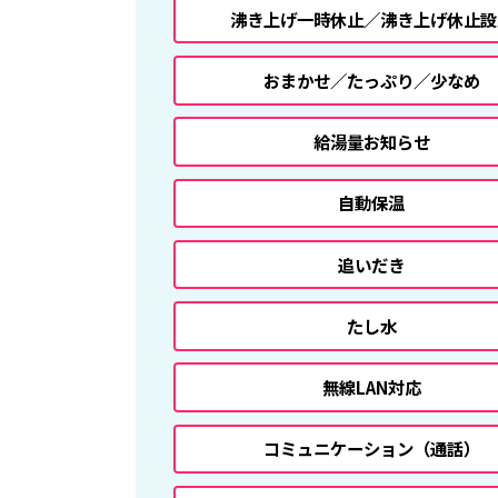
沸き上げ一時休止／沸き上げ休止設
おまかせ／たっぷり／少なめ
給湯量お知らせ
自動保温
追いだき
たし水
無線LAN対応
コミュニケーション
（通話）