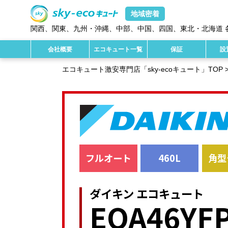
地域密着
関西
、
関東
、
九州・沖縄
、
中部
、
中国
、
四国
、
東北・北海道
会社概要
エコキュート一覧
保証
設
エコキュート激安専門店「sky-ecoキュート」TOP
フルオート
460L
角型
ダイキン エコキュート
EQA46YF