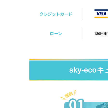
クレジットカード
ローン
180回ま
sky-ec
01