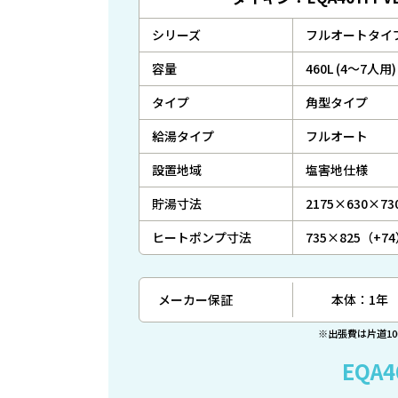
シリーズ
フルオートタイ
容量
460L (4～7人用)
タイプ
角型タイプ
給湯タイプ
フルオート
設置地域
塩害地仕様
貯湯寸法
2175×630×73
ヒートポンプ寸法
735×825（+7
メーカー保証
本体：1年
※出張費は片道1
EQA