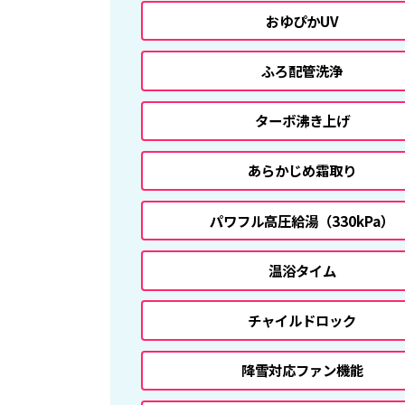
おゆぴかUV
ふろ配管洗浄
ターボ沸き上げ
あらかじめ霜取り
パワフル高圧給湯
（330kPa）
温浴タイム
チャイルドロック
降雪対応ファン機能