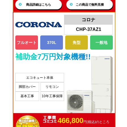
商品詳細はこちら
この商品で無料見積
コロナ
CHP-37AZ1
フルオート
370L
角型
一般地
補助金7万円対象機種!!
エコキュート本体
脚部カバー
リモコン
基本工事
10年工事保障
466,800
円(税込)のところ