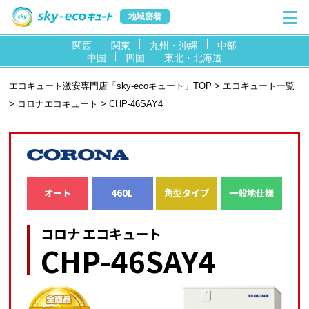
地域密着
関西
関東
九州・沖縄
中部
中国
四国
東北・北海道
エコキュート激安専門店「sky-ecoキュート」TOP
>
エコキュート一覧
>
コロナエコキュート
> CHP-46SAY4
オート
460L
角型タイプ
一般地仕様
コロナ エコキュート
CHP-46SAY4