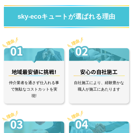
sky-ecoキュートが選ばれる理由
01
02
地域最安値に挑戦!
安心の自社施工
仲介業者を通さず仕入れる事
自社施工により、経験豊かな
で無駄なコストカットを実
職人が施工にあたります
現!
03
04