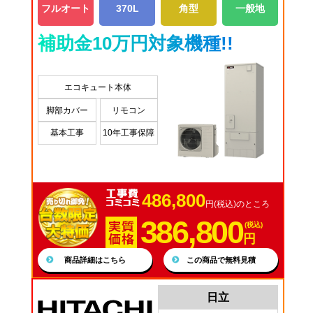
フルオート
370L
角型
一般地
補助金10万円対象機種!!
エコキュート本体
脚部カバー
リモコン
基本工事
10年工事保障
486,800
円(税込)のところ
386,800
(税込)
円
商品詳細はこちら
この商品で無料見積
日立