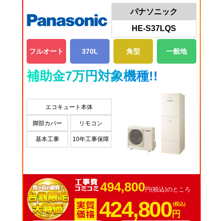
パナソニック
HE-S37LQS
フルオート
370L
角型
一般地
補助金7万円対象機種!!
エコキュート本体
脚部カバー
リモコン
基本工事
10年工事保障
494,800
円(税込)のところ
424,800
(税込)
円