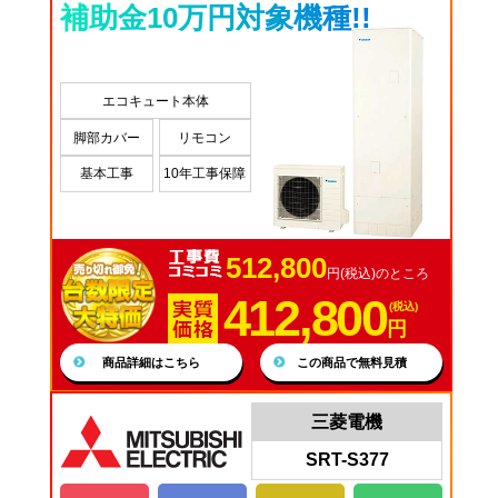
補助金10万円対象機種!!
エコキュート本体
脚部カバー
リモコン
基本工事
10年工事保障
512,800
円(税込)のところ
412,800
(税込)
円
商品詳細はこちら
この商品で無料見積
三菱電機
SRT-S377