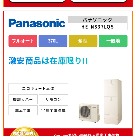
パナソニック
HE-NS37LQS
フルオート
370L
角型
一般地
激安商品は在庫限り!!
エコキュート本体
脚部カバー
リモコン
基本工事
10年工事保障
メーカー希望小売価格＋通常工事価格