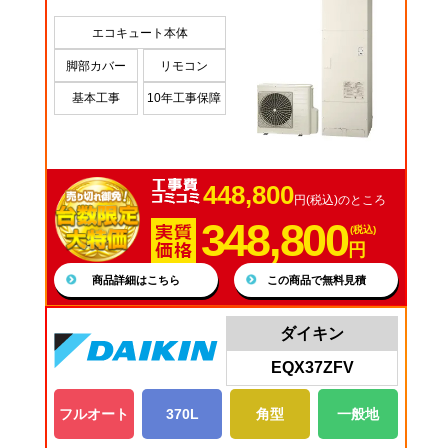
エコキュート本体
脚部カバー
リモコン
基本工事
10年工事保障
448,800
円(税込)のところ
348,800
(税込)
円
商品詳細はこちら
この商品で無料見積
ダイキン
EQX37ZFV
フルオート
370L
角型
一般地