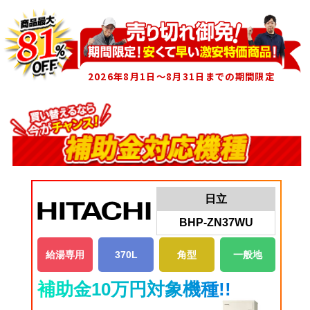
2026年8月1日～8月31日までの期間限定
日立
BHP-ZN37WU
給湯専用
370L
角型
一般地
補助金10万円対象機種!!