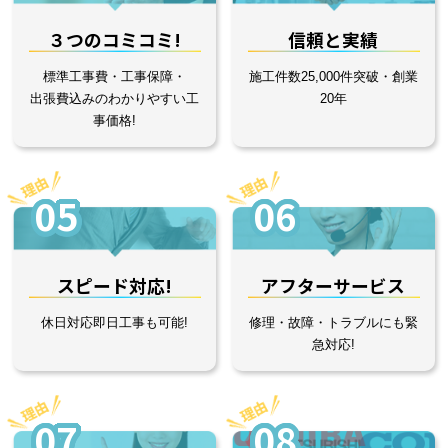
３つのコミコミ!
信頼と実績
標準工事費・工事保障・
施工件数25,000件突破・創業
出張費込みのわかりやすい工
20年
事価格!
05
06
スピード対応!
アフターサービス
休日対応即日工事も可能!
修理・故障・トラブルにも緊
急対応!
07
08