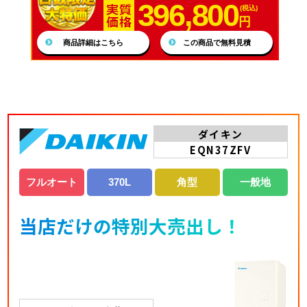
396,800
(税込)
円
商品詳細はこちら
この商品で無料見積
ダイキン
EQN37ZFV
フルオート
370L
角型
一般地
当店だけの特別大売出し！