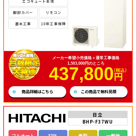
エコキュート本体
脚部カバー
リモコン
基本工事
10年工事保障
メーカー希望小売価格＋通常工事価格
1,503,000円のところ
437,800
（税込）
円
商品詳細はこちら
この商品で無料見積
日立
BHP-F37WU