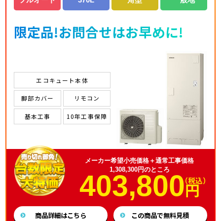
フルオート
370L
角型
一般地
限定品!お問合せはお早めに!
エコキュート本体
脚部カバー
リモコン
基本工事
10年工事保障
メーカー希望小売価格＋通常工事価格
1,308,300円のところ
403,800
（税込）
円
商品詳細はこちら
この商品で無料見積