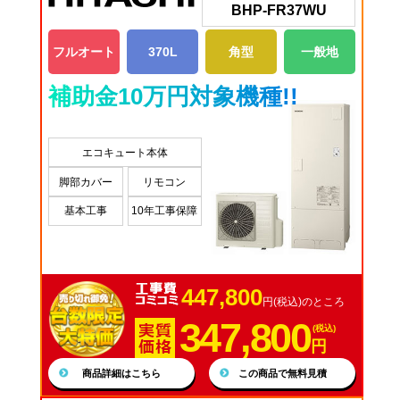
BHP-FR37WU
フルオート
370L
角型
一般地
補助金10万円対象機種!!
エコキュート本体
脚部カバー
リモコン
基本工事
10年工事保障
447,800
円(税込)のところ
347,800
(税込)
円
商品詳細はこちら
この商品で無料見積