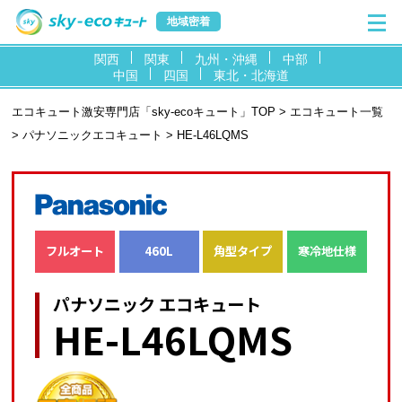
地域密着
関西
関東
九州・沖縄
中部
中国
四国
東北・北海道
エコキュート激安専門店「sky-ecoキュート」TOP
>
エコキュート一覧
>
パナソニックエコキュート
> HE-L46LQMS
フルオート
460L
角型タイプ
寒冷地仕様
パナソニック エコキュート
HE-L46LQMS