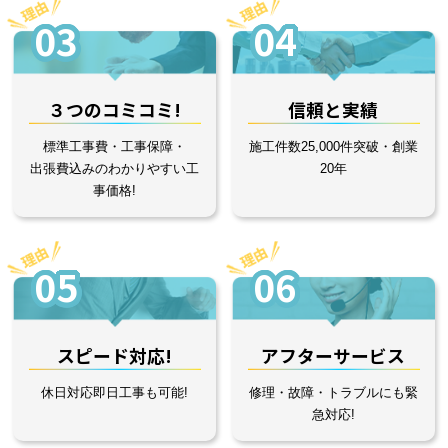
03
04
３つのコミコミ!
信頼と実績
標準工事費・工事保障・
施工件数25,000件突破・創業
出張費込みのわかりやすい工
20年
事価格!
05
06
スピード対応!
アフターサービス
休日対応即日工事も可能!
修理・故障・トラブルにも緊
急対応!