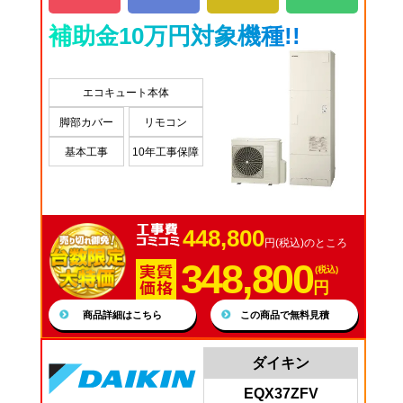
補助金10万円対象機種!!
エコキュート本体
脚部カバー
リモコン
基本工事
10年工事保障
448,800
円(税込)のところ
348,800
(税込)
円
商品詳細はこちら
この商品で無料見積
ダイキン
EQX37ZFV