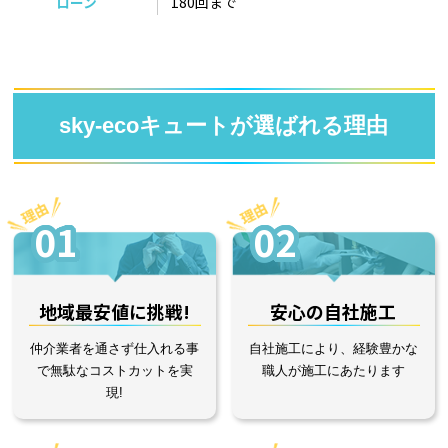
ローン
180回まで
sky-ecoキュートが選ばれる理由
01
02
地域最安値に挑戦!
安心の自社施工
仲介業者を通さず仕入れる事
自社施工により、経験豊かな
で無駄なコストカットを実
職人が施工にあたります
現!