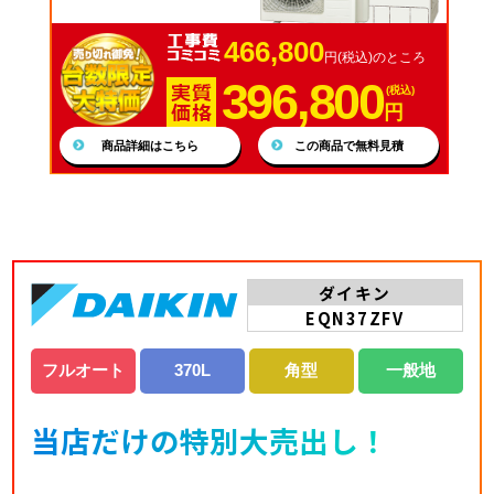
466,800
円(税込)のところ
396,800
(税込)
円
商品詳細はこちら
この商品で無料見積
ダイキン
EQN37ZFV
フルオート
370L
角型
一般地
当店だけの特別大売出し！