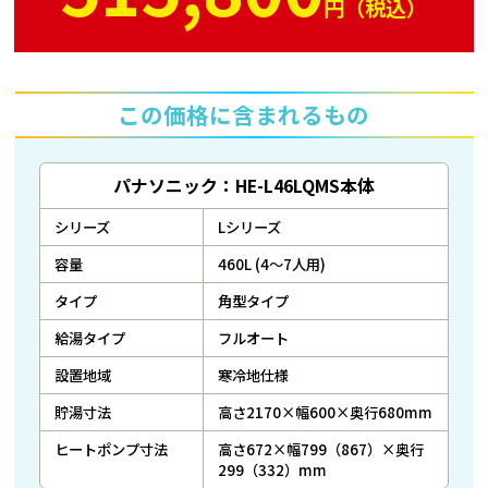
円（税込）
この価格に含まれるもの
パナソニック：HE-L46LQMS本体
シリーズ
Lシリーズ
容量
460L (4～7人用)
タイプ
角型タイプ
給湯タイプ
フルオート
設置地域
寒冷地仕様
貯湯寸法
高さ2170×幅600×奥行680mm
ヒートポンプ寸法
高さ672×幅799（867）×奥行
299（332）mm