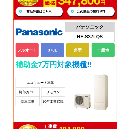
347,800
円
商品詳細はこちら
この商品で無料見積
パナソニック
HE-S37LQS
フルオート
370L
角型
一般地
補助金7万円対象機種!!
エコキュート本体
脚部カバー
リモコン
基本工事
10年工事保障