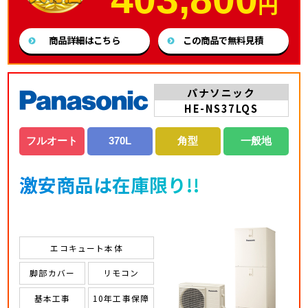
円
商品詳細はこちら
この商品で無料見積
パナソニック
HE-NS37LQS
フルオート
370L
角型
一般地
激安商品は在庫限り!!
エコキュート本体
脚部カバー
リモコン
基本工事
10年工事保障