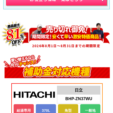
2026年8月1日～8月31日までの期間限定
日立
BHP-ZN37WU
給湯専用
370L
角型
一般地