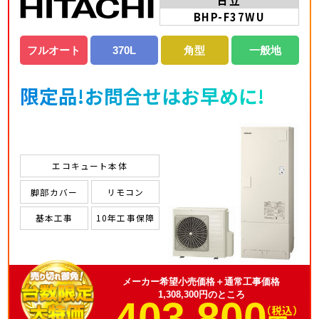
日立
BHP-F37WU
フルオート
370L
角型
一般地
限定品!お問合せはお早めに!
エコキュート本体
脚部カバー
リモコン
基本工事
10年工事保障
メーカー希望小売価格＋通常工事価格
1,308,300円のところ
403,800
（税込）