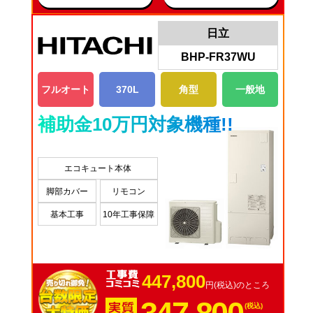
日立
BHP-FR37WU
フルオート
370L
角型
一般地
補助金10万円対象機種!!
エコキュート本体
脚部カバー
リモコン
基本工事
10年工事保障
447,800
円(税込)のところ
(税込)