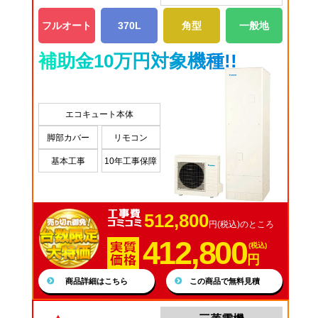
フルオート
370L
角型
一般地
補助金10万円対象機種!!
エコキュート本体
脚部カバー
リモコン
基本工事
10年工事保障
512,800
円(税込)のところ
412,800
(税込)
円
商品詳細はこちら
この商品で無料見積