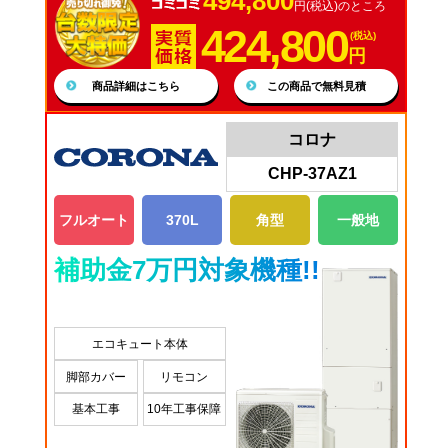
494,800
円(税込)のところ
424,800
(税込)
円
商品詳細はこちら
この商品で無料見積
コロナ
CHP-37AZ1
フルオート
370L
角型
一般地
補助金7万円対象機種!!
エコキュート本体
脚部カバー
リモコン
基本工事
10年工事保障