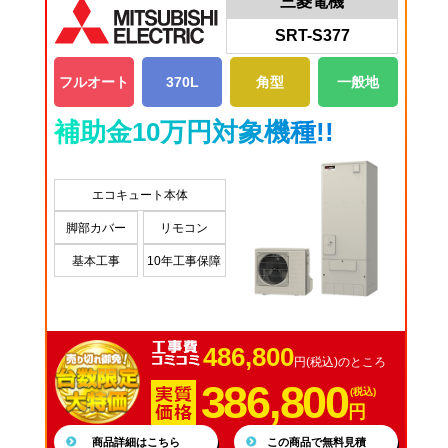
三菱電機
SRT-S377
フルオート
370L
角型
一般地
補助金10万円対象機種!!
エコキュート本体
脚部カバー
リモコン
基本工事
10年工事保障
486,800
円(税込)のところ
386,800
(税込)
円
商品詳細はこちら
この商品で無料見積