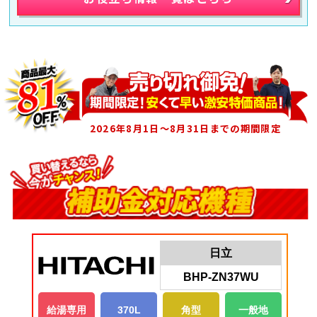
2026年8月1日～8月31日までの期間限定
日立
BHP-ZN37WU
給湯専用
370L
角型
一般地