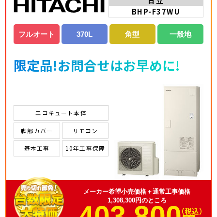
日立
BHP-F37WU
フルオート
370L
角型
一般地
限定品!お問合せはお早めに!
エコキュート本体
脚部カバー
リモコン
基本工事
10年工事保障
メーカー希望小売価格＋通常工事価格
1,308,300円のところ
403,800
（税込）