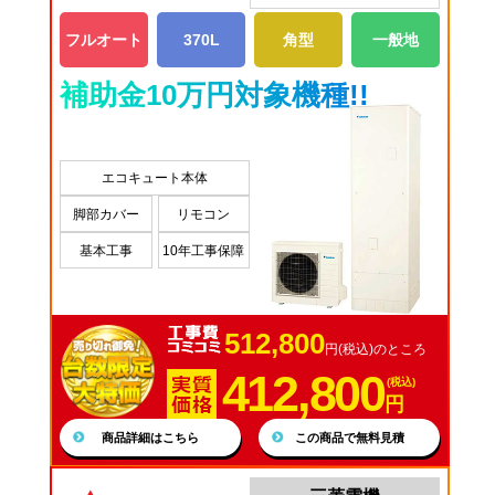
フルオート
370L
角型
一般地
補助金10万円対象機種!!
エコキュート本体
脚部カバー
リモコン
基本工事
10年工事保障
512,800
円(税込)のところ
412,800
(税込)
円
商品詳細はこちら
この商品で無料見積