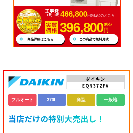
466,800
円(税込)のところ
396,800
(税込)
円
商品詳細はこちら
この商品で無料見積
ダイキン
EQN37ZFV
フルオート
370L
角型
一般地
当店だけの特別大売出し！