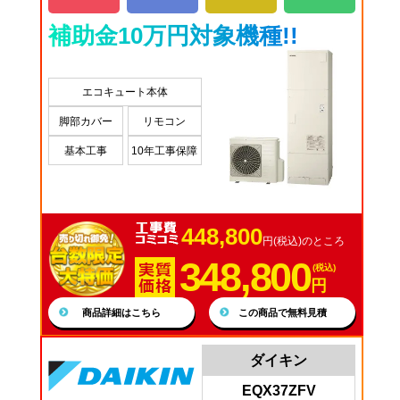
補助金10万円対象機種!!
エコキュート本体
脚部カバー
リモコン
基本工事
10年工事保障
448,800
円(税込)のところ
348,800
(税込)
円
商品詳細はこちら
この商品で無料見積
ダイキン
EQX37ZFV