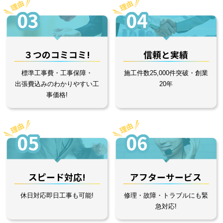
03
04
３つのコミコミ!
信頼と実績
標準工事費・工事保障・
施工件数25,000件突破・創業
出張費込みのわかりやすい工
20年
事価格!
05
06
スピード対応!
アフターサービス
休日対応即日工事も可能!
修理・故障・トラブルにも緊
急対応!