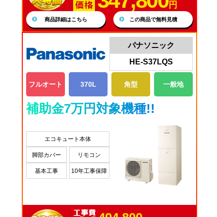
347,800
円
商品詳細はこちら
この商品で無料見積
パナソニック
HE-S37LQS
フルオート
370L
角型
一般地
補助金7万円対象機種!!
エコキュート本体
脚部カバー
リモコン
基本工事
10年工事保障