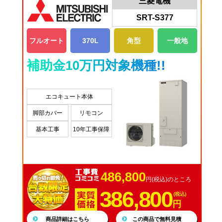
三菱電機
SRT-S377
フルオート
370L
角型
一般地
補助金10万円対象機種!!
エコキュート本体
脚部カバー
リモコン
基本工事
10年工事保障
486,800
円(税込)のところ
386,800
(税込)
円
商品詳細はこちら
この商品で無料見積