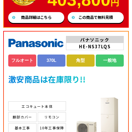
円
商品詳細はこちら
この商品で無料見積
パナソニック
HE-NS37LQS
フルオート
370L
角型
一般地
激安商品は在庫限り!!
エコキュート本体
脚部カバー
リモコン
基本工事
10年工事保障