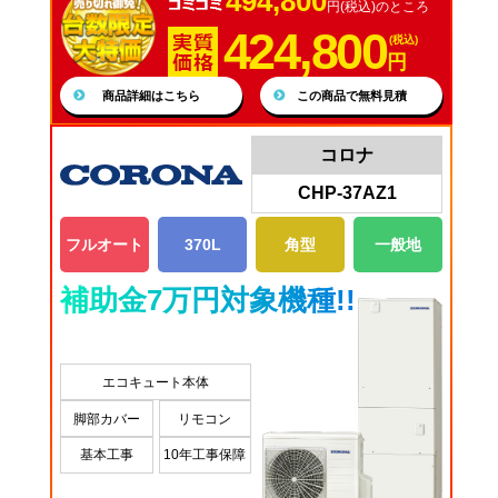
494,800
円(税込)のところ
424,800
(税込)
円
商品詳細はこちら
この商品で無料見積
コロナ
CHP-37AZ1
フルオート
370L
角型
一般地
補助金7万円対象機種!!
エコキュート本体
脚部カバー
リモコン
基本工事
10年工事保障