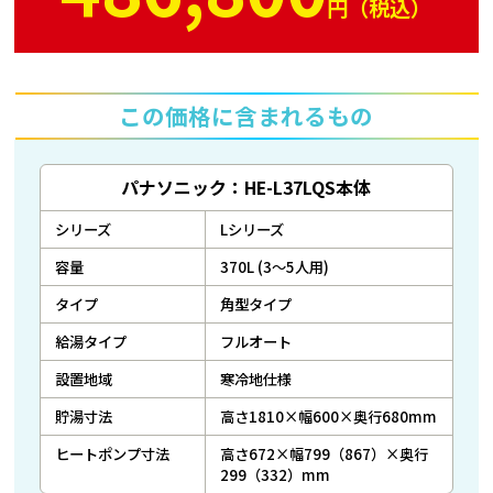
円（税込）
この価格に含まれるもの
パナソニック：HE-L37LQS本体
シリーズ
Lシリーズ
容量
370L (3～5人用)
タイプ
角型タイプ
給湯タイプ
フルオート
設置地域
寒冷地仕様
貯湯寸法
高さ1810×幅600×奥行680mm
ヒートポンプ寸法
高さ672×幅799（867）×奥行
299（332）mm