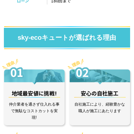
ローン
180回まで
sky-ecoキュートが選ばれる理由
01
02
地域最安値に挑戦!
安心の自社施工
仲介業者を通さず仕入れる事
自社施工により、経験豊かな
で無駄なコストカットを実
職人が施工にあたります
現!