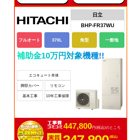
日立
BHP-FR37WU
フルオート
370L
角型
一般地
補助金10万円対象機種!!
エコキュート本体
脚部カバー
リモコン
基本工事
10年工事保障
447,800
円(税込)のところ
(税込)