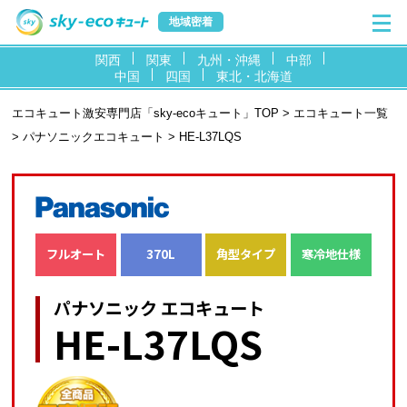
地域密着
関西
関東
九州・沖縄
中部
中国
四国
東北・北海道
エコキュート激安専門店「sky-ecoキュート」TOP
>
エコキュート一覧
>
パナソニックエコキュート
> HE-L37LQS
フルオート
370L
角型タイプ
寒冷地仕様
パナソニック エコキュート
HE-L37LQS