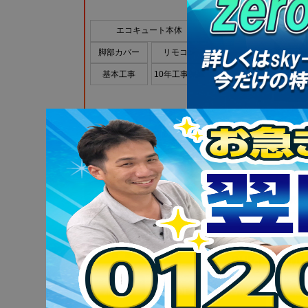
エコキュート本体
脚部カバー
リモコン
基本工事
10年工事保障
448,800
円(税込)のと
348,800
(税込
円
商品詳細はこちら
この商品で無料見積
日立
BHP-FR37WU
フルオート
370L
角型
一般