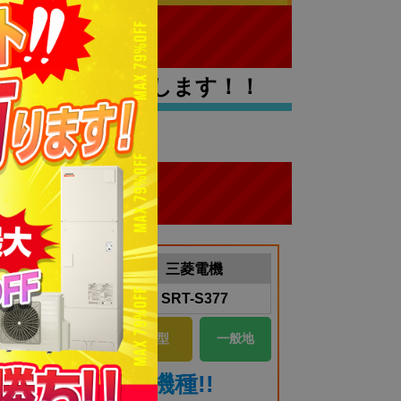
でお値引き
いたします！！
三菱電機
SRT-S377
オート
370L
角型
一般地
助金10万円対象機種!!