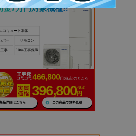
助金7万円対象機種!!
エコキュート本体
カバー
リモコン
本工事
10年工事保障
466,800
円(税込)のところ
396,800
(税込)
円
商品詳細はこちら
この商品で無料見積