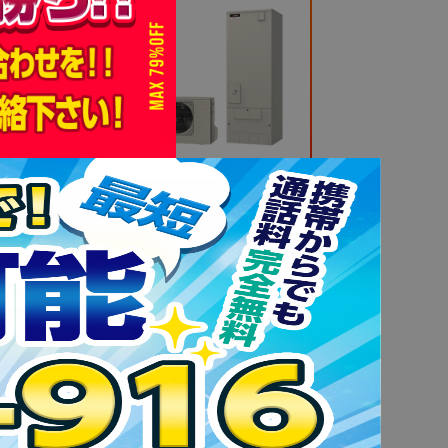
エコキュート本体
カバー
リモコン
本工事
10年工事保障
486,800
円(税込)のところ
386,800
(税込)
円
商品詳細はこちら
この商品で無料見積
コロナ
CHP-37AZ1
オート
370L
角型
一般地