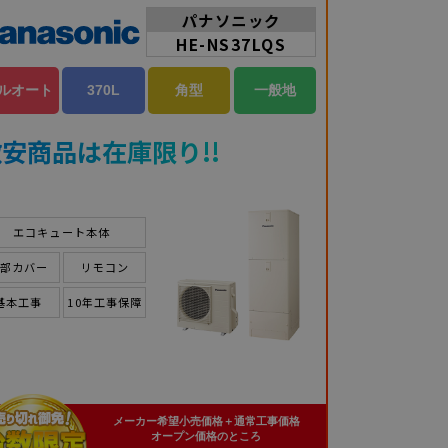
パナソニック
HE-NS37LQS
ルオート
370L
角型
一般地
安商品は在庫限り!!
エコキュート本体
脚部カバー
リモコン
基本工事
10年工事保障
メーカー希望小売価格＋通常工事価格
オープン価格のところ