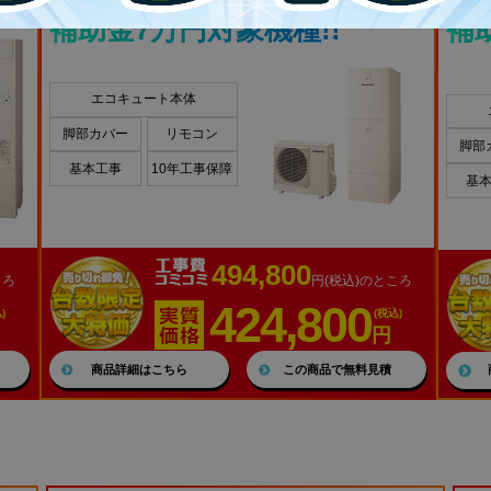
補助金7万円対象機種!!
補
エコキュート本体
脚部カバー
リモコン
脚部
基本工事
10年工事保障
基
494,800
ころ
円(税込)のところ
424,800
)
(税込)
円
商品詳細はこちら
この商品で無料見積