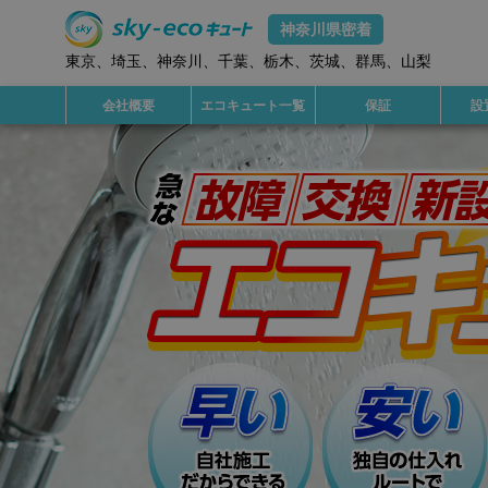
神奈川県密着
東京
、
埼玉
、
神奈川
、
千葉
、
栃木
、
茨城
、
群馬
、
山梨
会社概要
エコキュート一覧
保証
設