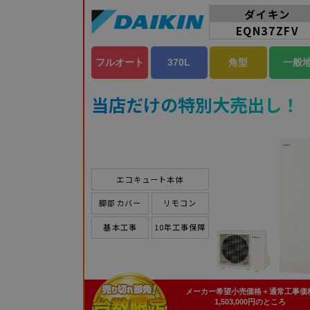
ダイキン
EQN37ZFV
フルオート
370L
角型
一般
当店だけの特別大売出し！
エコキュート本体
脚部カバー
リモコン
基本工事
10年工事保障
メーカー希望小売価格＋通常工事価
1,503,000円のところ