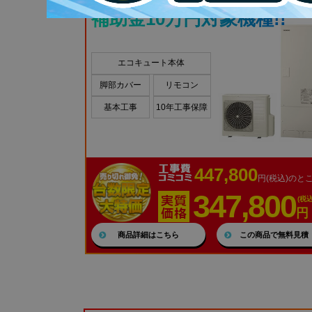
補助金10万円対象機種!!
エコキュート本体
脚部カバー
リモコン
基本工事
10年工事保障
447,800
円(税込)のと
347,800
(税込
円
商品詳細はこちら
この商品で無料見積