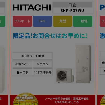
日立
BHP-F37WU
地
フルオート
370L
角型
一般地
フ
限定品!お問合せはお早めに!
激
エコキュート本体
脚部カバー
リモコン
基本工事
10年工事保障
格
メーカー希望小売価格＋通常工事価格
1,308,300円のところ