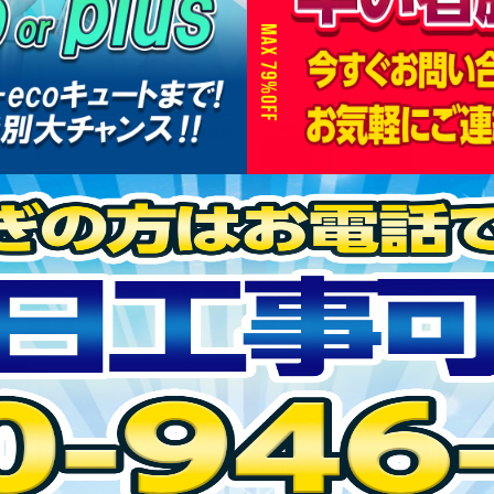
エコキュート本体
脚部
脚部カバー
リモコン
基
基本工事
10年工事保障
512,800
ころ
円(税込)のところ
412,800
)
(税込)
円
商品詳細はこちら
この商品で無料見積
パナソニック
HE-S37LQS
地
フルオート
370L
角型
一般地
フル