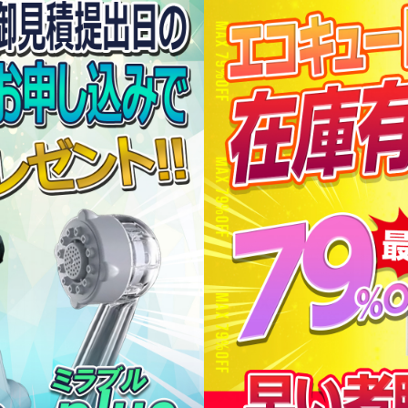
ご連絡ください！
型落ち在庫の為、
限界ま
ダイキン
EQX37ZFV
地
フルオート
370L
角型
一般地
フル
補助金10万円対象機種!!
補