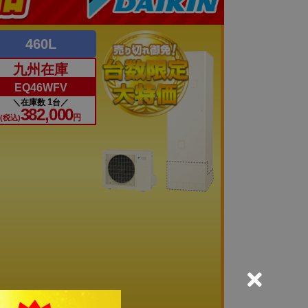
460L
九州在庫
EQ46WFV
1
在庫数
台
382,000
円
(税込)