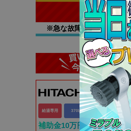
※急な故障で
お急ぎの方
日立
BHP-ZN37WU
給湯専用
370L
角型
一般
補助金10万円対象機種!!